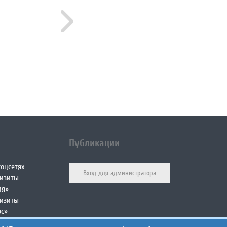
Публикации
оцсетях
Вход для администратора
визиты
ия»
визиты
юс»