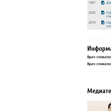
1997
Ди
2020
Се
сп
2019
Се
сп
Информ
Врач-стоматол
Врач-стоматол
Медиате