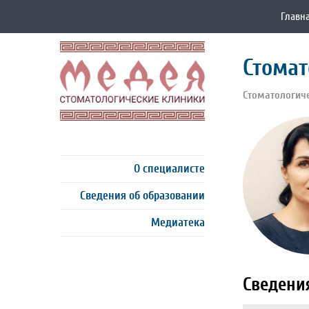
Главн
Стомат
Стоматологич
О специалисте
Сведения об образовании
Медиатека
Сведени