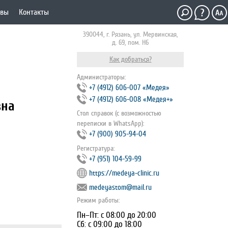
ывы
Контакты
390044, г. Рязань, ул. Мервинская,
д. 69, пом. Н6
Как добраться?
Администраторы:
+7 (4912) 606-007 «Медея»
+7 (4912) 606-008 «Медея+»
вна
Стол справок (с возможностью
переписки в WhatsApp):
+7 (900) 905-94-04
Регистратура:
+7 (951) 104-59-99
https://medeya-clinic.ru
medeyastom@mail.ru
Режим работы:
Пн–Пт: с 08:00 до 20:00
Сб: с 09:00 до 18:00