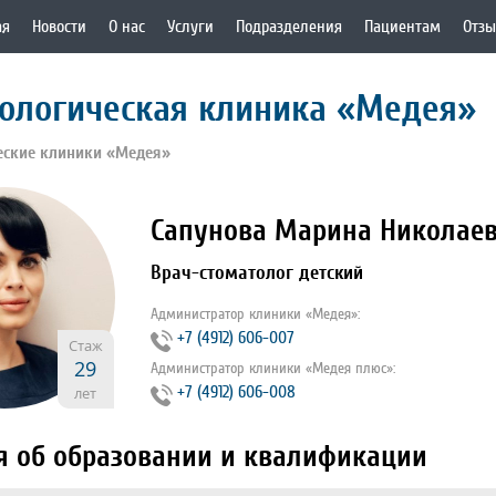
ая
Новости
О нас
Услуги
Подразделения
Пациентам
Отз
ологическая клиника «Медея»
еские клиники «Медея»
Сапунова Марина Николае
Врач-стоматолог детский
Администратор клиники «Медея»:
+7 (4912) 606-007
Стаж
29
Администратор клиники «Медея плюс»:
+7 (4912) 606-008
лет
я об образовании и квалификации