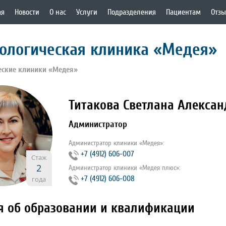
ая
Новости
О нас
Услуги
Подразделения
Пациентам
Отз
ологическая клиника «Медея»
еские клиники «Медея»
Титакова Светлана Алекса
Администратор
Администратор клиники «Медея»:
+7 (4912) 606-007
Стаж
2
Администратор клиники «Медея плюс»:
+7 (4912) 606-008
года
я об образовании и квалификации