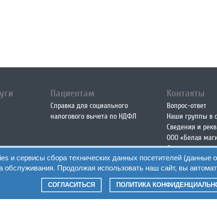
уги
Пациентам
Контакты
Справка для социального
Вопрос-ответ
налогового вычета по НДФЛ
Наши группы в с
Сведения и рек
ООО «Белая маг
Сведения и рек
ies и сервисы сбора технических данных посетителей (данные о
ООО «Медея пл
а обслуживания. Продолжая использовать наш сайт, вы автомат
СОГЛАСИТЬСЯ
ПОЛИТИКА КОНФИДЕНЦИАЛЬН
© 2026 Инфор