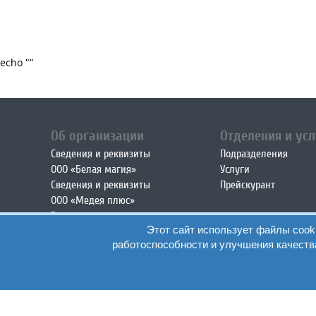
echo "
"
Об организации
Отделения и усл
Сведения и реквизиты
Подразделения
ООО «Белая магия»
Услуги
Сведения и реквизиты
Прейскурант
ООО «Медея плюс»
Вакансии
Этот сайт использует файлы cook
Наши специалисты:
работоспособности и улучшения качеств
• все специалисты
• клиника «Медея»
• клиника «Медея плюс»