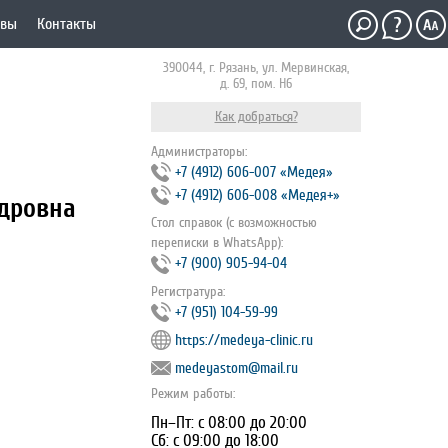
ывы
Контакты
390044, г. Рязань, ул. Мервинская,
д. 69, пом. Н6
Как добраться?
Администраторы:
+7 (4912) 606-007 «Медея»
+7 (4912) 606-008 «Медея+»
ндровна
Стол справок (с возможностью
переписки в WhatsApp):
+7 (900) 905-94-04
Регистратура:
+7 (951) 104-59-99
https://medeya-clinic.ru
medeyastom@mail.ru
Режим работы:
Пн–Пт: с 08:00 до 20:00
Сб: с 09:00 до 18:00