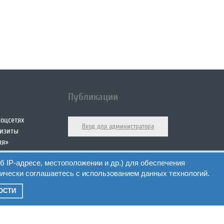
Публикации
оцсетях
Вход для администратора
визиты
ия»
визиты
б IP-адресе, местоположении и др.) для обеспечения
юс»
ически соглашаетесь с использованием данных технологий.
ОСТИ
Проект UZRF
мационный медицинский